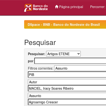
Página principal
Percorrer
Skip
navigation
DSpace - BNB - Banco do Nordeste do Brasil
Pesquisar
Pesquisar:
por
Filtros correntes: