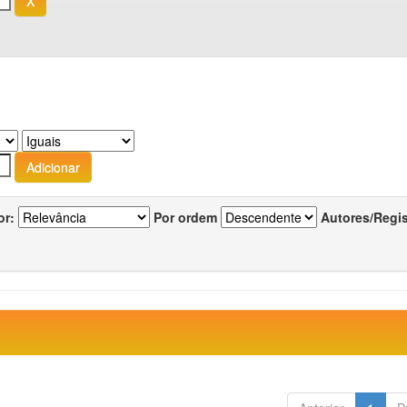
or:
Por ordem
Autores/Regi