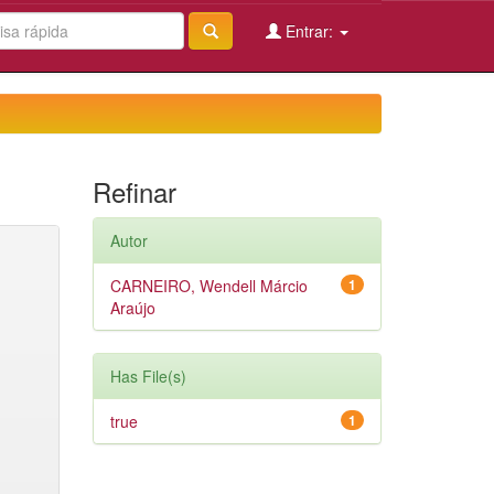
Entrar:
Refinar
Autor
CARNEIRO, Wendell Márcio
1
Araújo
Has File(s)
true
1