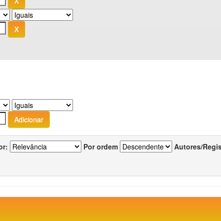
or:
Por ordem
Autores/Regi