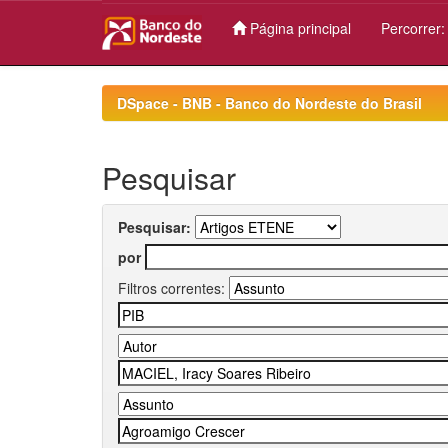
Página principal
Percorrer
Skip
navigation
DSpace - BNB - Banco do Nordeste do Brasil
Pesquisar
Pesquisar:
por
Filtros correntes: