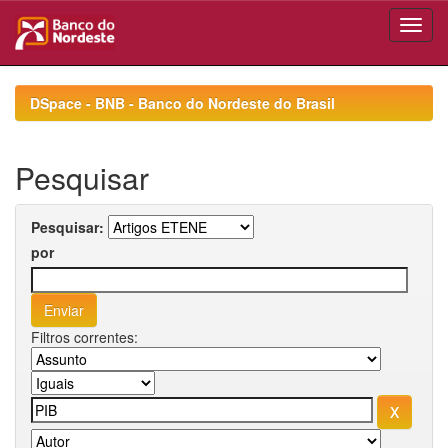
Skip
navigation
DSpace - BNB - Banco do Nordeste do Brasil
Pesquisar
Pesquisar:
por
Filtros correntes: