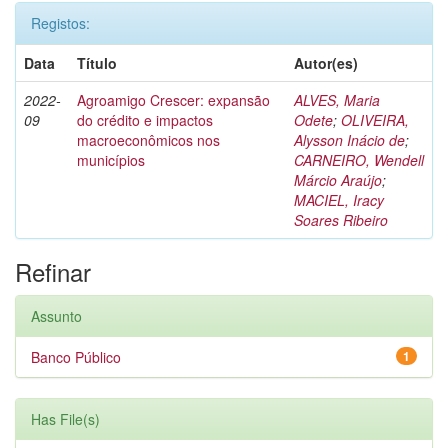
Registos:
Data
Título
Autor(es)
2022-
Agroamigo Crescer: expansão
ALVES, Maria
09
do crédito e impactos
Odete
;
OLIVEIRA,
macroeconômicos nos
Alysson Inácio de
;
municípios
CARNEIRO, Wendell
Márcio Araújo
;
MACIEL, Iracy
Soares Ribeiro
Refinar
Assunto
Banco Público
1
Has File(s)