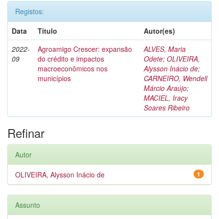
Registos:
Data
Título
Autor(es)
2022-
Agroamigo Crescer: expansão
ALVES, Maria
09
do crédito e impactos
Odete
;
OLIVEIRA,
macroeconômicos nos
Alysson Inácio de
;
municípios
CARNEIRO, Wendell
Márcio Araújo
;
MACIEL, Iracy
Soares Ribeiro
Refinar
Autor
OLIVEIRA, Alysson Inácio de
1
Assunto