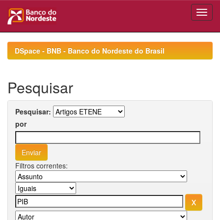
Skip
navigation
DSpace - BNB - Banco do Nordeste do Brasil
Pesquisar
Pesquisar:
por
Filtros correntes: