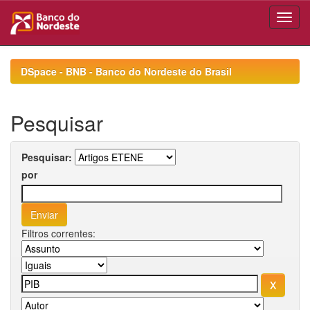
Skip
navigation
DSpace - BNB - Banco do Nordeste do Brasil
Pesquisar
Pesquisar:
por
Filtros correntes: