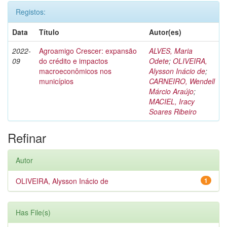
Registos:
Data
Título
Autor(es)
2022-
Agroamigo Crescer: expansão
ALVES, Maria
09
do crédito e impactos
Odete
;
OLIVEIRA,
macroeconômicos nos
Alysson Inácio de
;
municípios
CARNEIRO, Wendell
Márcio Araújo
;
MACIEL, Iracy
Soares Ribeiro
Refinar
Autor
OLIVEIRA, Alysson Inácio de
1
Has File(s)