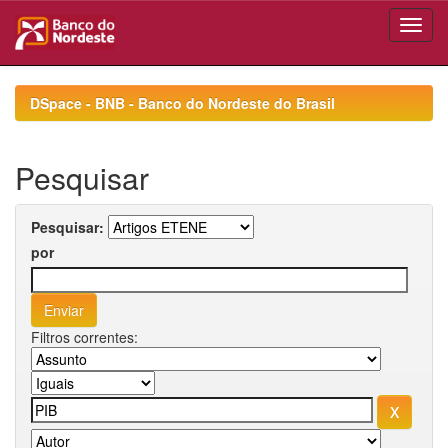
Skip
navigation
DSpace - BNB - Banco do Nordeste do Brasil
Pesquisar
Pesquisar:
por
Filtros correntes: