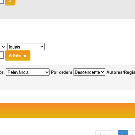
or:
Por ordem
Autores/Regi