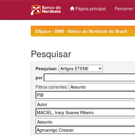
Página principal
Percorrer
Skip
navigation
DSpace - BNB - Banco do Nordeste do Brasil
Pesquisar
Pesquisar:
por
Filtros correntes: