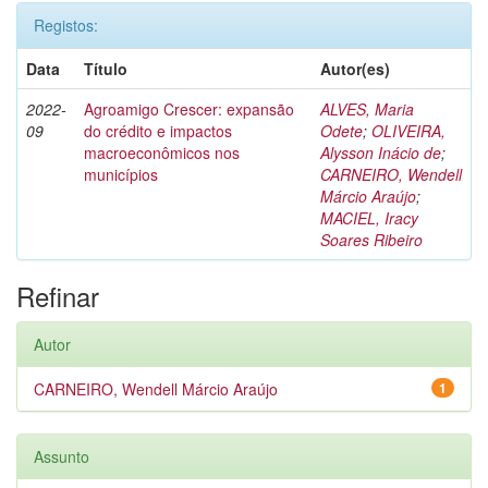
Registos:
Data
Título
Autor(es)
2022-
Agroamigo Crescer: expansão
ALVES, Maria
09
do crédito e impactos
Odete
;
OLIVEIRA,
macroeconômicos nos
Alysson Inácio de
;
municípios
CARNEIRO, Wendell
Márcio Araújo
;
MACIEL, Iracy
Soares Ribeiro
Refinar
Autor
CARNEIRO, Wendell Márcio Araújo
1
Assunto