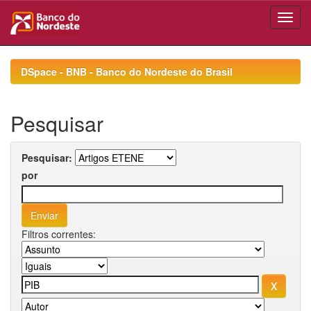
Skip
navigation
DSpace - BNB - Banco do Nordeste do Brasil
Pesquisar
Pesquisar:
por
Filtros correntes: