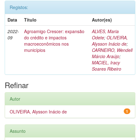
Registos:
Data
Título
Autor(es)
2022-
Agroamigo Crescer: expansão
ALVES, Maria
09
do crédito e impactos
Odete
;
OLIVEIRA,
macroeconômicos nos
Alysson Inácio de
;
municípios
CARNEIRO, Wendell
Márcio Araújo
;
MACIEL, Iracy
Soares Ribeiro
Refinar
Autor
OLIVEIRA, Alysson Inácio de
1
Assunto