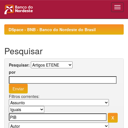
Skip
navigation
DSpace - BNB - Banco do Nordeste do Brasil
Pesquisar
Pesquisar:
por
Filtros correntes: