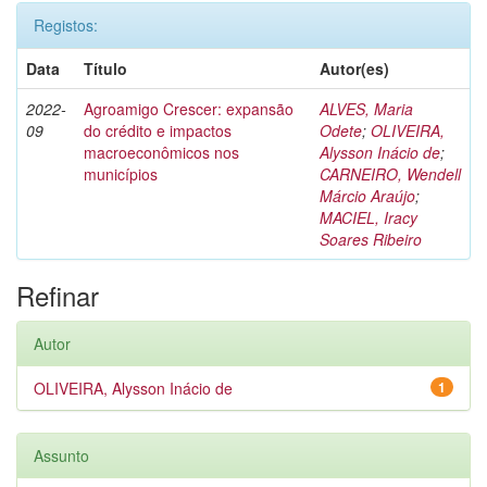
Registos:
Data
Título
Autor(es)
2022-
Agroamigo Crescer: expansão
ALVES, Maria
09
do crédito e impactos
Odete
;
OLIVEIRA,
macroeconômicos nos
Alysson Inácio de
;
municípios
CARNEIRO, Wendell
Márcio Araújo
;
MACIEL, Iracy
Soares Ribeiro
Refinar
Autor
OLIVEIRA, Alysson Inácio de
1
Assunto