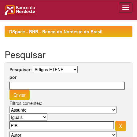
Skip
navigation
DSpace - BNB - Banco do Nordeste do Brasil
Pesquisar
Pesquisar:
por
Filtros correntes: