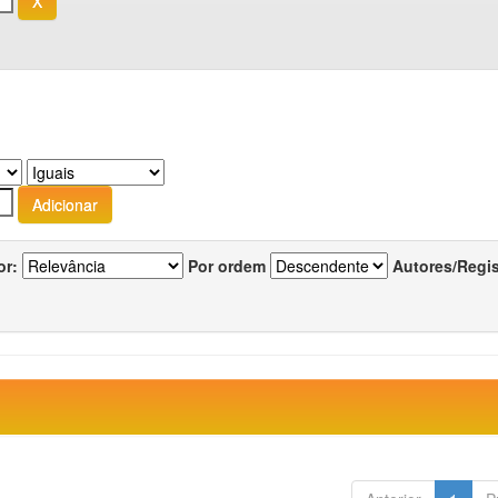
or:
Por ordem
Autores/Regi