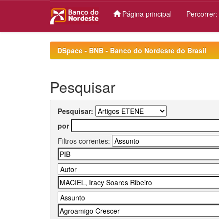
Página principal
Percorrer
Skip
navigation
DSpace - BNB - Banco do Nordeste do Brasil
Pesquisar
Pesquisar:
por
Filtros correntes: