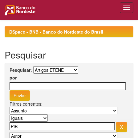
Skip
navigation
DSpace - BNB - Banco do Nordeste do Brasil
Pesquisar
Pesquisar:
por
Filtros correntes: