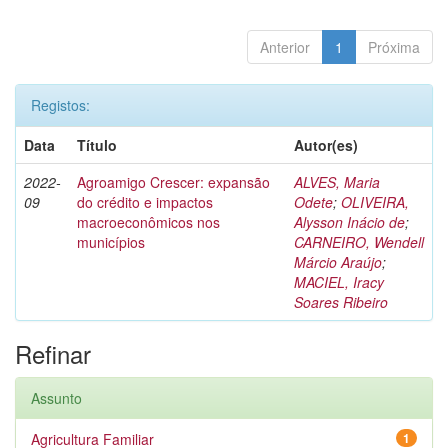
Anterior
1
Próxima
Registos:
Data
Título
Autor(es)
2022-
Agroamigo Crescer: expansão
ALVES, Maria
09
do crédito e impactos
Odete
;
OLIVEIRA,
macroeconômicos nos
Alysson Inácio de
;
municípios
CARNEIRO, Wendell
Márcio Araújo
;
MACIEL, Iracy
Soares Ribeiro
Refinar
Assunto
Agricultura Familiar
1