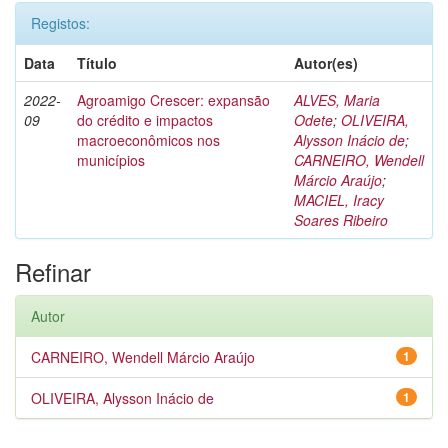
Registos:
Data
Título
Autor(es)
2022-
Agroamigo Crescer: expansão
ALVES, Maria
09
do crédito e impactos
Odete
;
OLIVEIRA,
macroeconômicos nos
Alysson Inácio de
;
municípios
CARNEIRO, Wendell
Márcio Araújo
;
MACIEL, Iracy
Soares Ribeiro
Refinar
Autor
CARNEIRO, Wendell Márcio Araújo
1
OLIVEIRA, Alysson Inácio de
1