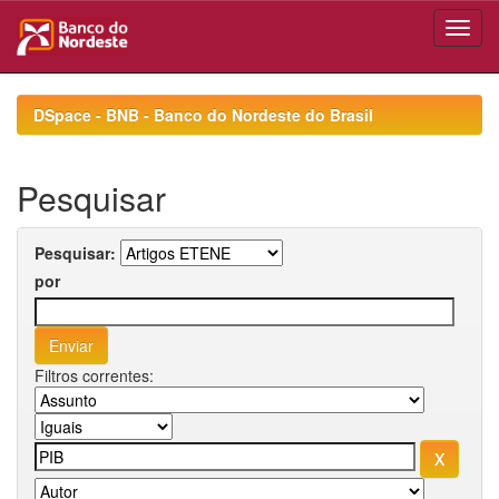
Skip
navigation
DSpace - BNB - Banco do Nordeste do Brasil
Pesquisar
Pesquisar:
por
Filtros correntes: