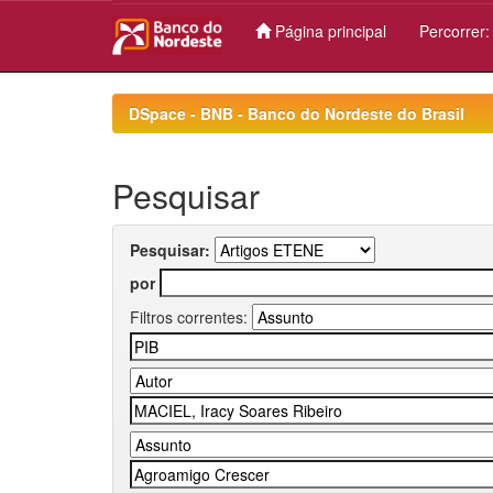
Página principal
Percorrer
Skip
navigation
DSpace - BNB - Banco do Nordeste do Brasil
Pesquisar
Pesquisar:
por
Filtros correntes: