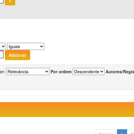
or:
Por ordem
Autores/Regi