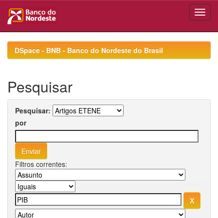
Skip
navigation
DSpace - BNB - Banco do Nordeste do Brasil
Pesquisar
Pesquisar:
por
Filtros correntes: