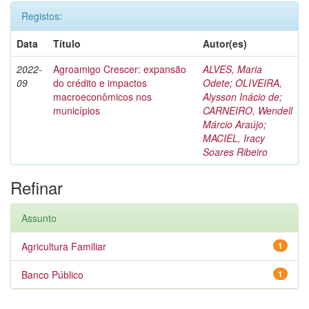
Registos:
Data
Título
Autor(es)
2022-
Agroamigo Crescer: expansão
ALVES, Maria
09
do crédito e impactos
Odete
;
OLIVEIRA,
macroeconômicos nos
Alysson Inácio de
;
municípios
CARNEIRO, Wendell
Márcio Araújo
;
MACIEL, Iracy
Soares Ribeiro
Refinar
Assunto
Agricultura Familiar
1
Banco Público
1