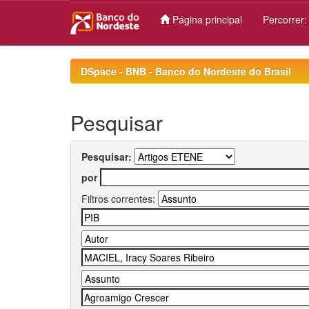
Página principal
Percorrer
Skip
navigation
DSpace - BNB - Banco do Nordeste do Brasil
Pesquisar
Pesquisar:
por
Filtros correntes: