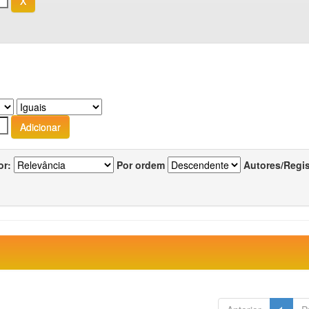
or:
Por ordem
Autores/Regi