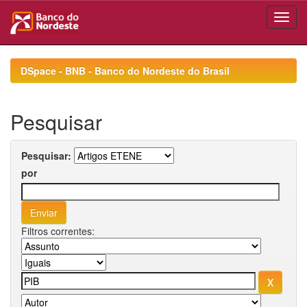
Skip
navigation
DSpace - BNB - Banco do Nordeste do Brasil
Pesquisar
Pesquisar:
por
Filtros correntes: