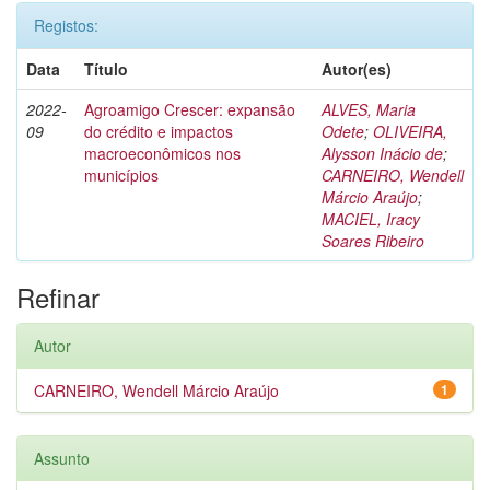
Registos:
Data
Título
Autor(es)
2022-
Agroamigo Crescer: expansão
ALVES, Maria
09
do crédito e impactos
Odete
;
OLIVEIRA,
macroeconômicos nos
Alysson Inácio de
;
municípios
CARNEIRO, Wendell
Márcio Araújo
;
MACIEL, Iracy
Soares Ribeiro
Refinar
Autor
CARNEIRO, Wendell Márcio Araújo
1
Assunto