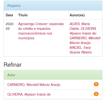
Registos:
Data
Título
Autor(es)
2022-
Agroamigo Crescer: expansão
ALVES, Maria
09
do crédito e impactos
Odete
;
OLIVEIRA,
macroeconômicos nos
Alysson Inácio de
;
municípios
CARNEIRO, Wendell
Márcio Araújo
;
MACIEL, Iracy
Soares Ribeiro
Refinar
Autor
CARNEIRO, Wendell Márcio Araújo
1
OLIVEIRA, Alysson Inácio de
1