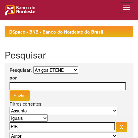
Skip
navigation
DSpace - BNB - Banco do Nordeste do Brasil
Pesquisar
Pesquisar:
por
Filtros correntes: