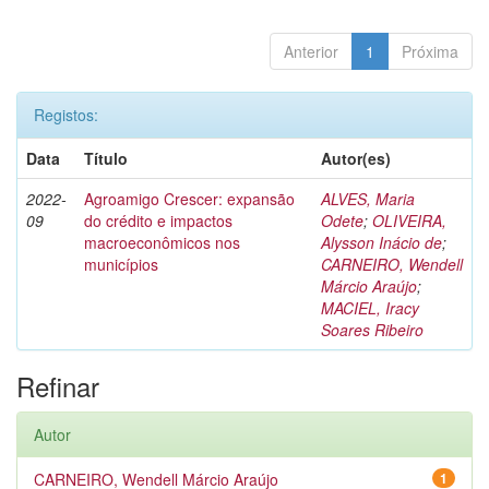
Anterior
1
Próxima
Registos:
Data
Título
Autor(es)
2022-
Agroamigo Crescer: expansão
ALVES, Maria
09
do crédito e impactos
Odete
;
OLIVEIRA,
macroeconômicos nos
Alysson Inácio de
;
municípios
CARNEIRO, Wendell
Márcio Araújo
;
MACIEL, Iracy
Soares Ribeiro
Refinar
Autor
CARNEIRO, Wendell Márcio Araújo
1