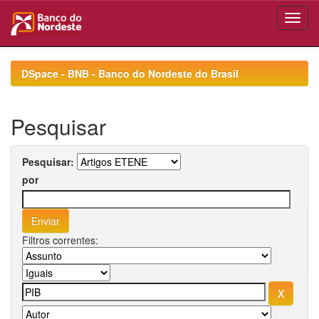
Skip
navigation
DSpace - BNB - Banco do Nordeste do Brasil
Pesquisar
Pesquisar:
por
Filtros correntes: