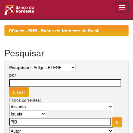
Skip
navigation
DSpace - BNB - Banco do Nordeste do Brasil
Pesquisar
Pesquisar:
por
Filtros correntes: