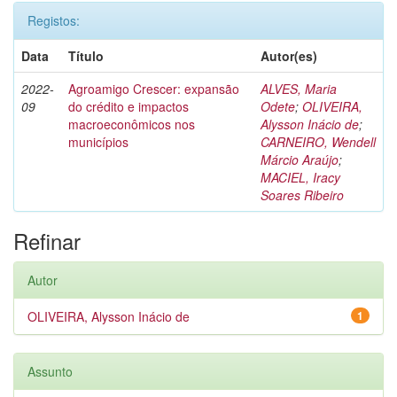
Registos:
Data
Título
Autor(es)
2022-
Agroamigo Crescer: expansão
ALVES, Maria
09
do crédito e impactos
Odete
;
OLIVEIRA,
macroeconômicos nos
Alysson Inácio de
;
municípios
CARNEIRO, Wendell
Márcio Araújo
;
MACIEL, Iracy
Soares Ribeiro
Refinar
Autor
OLIVEIRA, Alysson Inácio de
1
Assunto