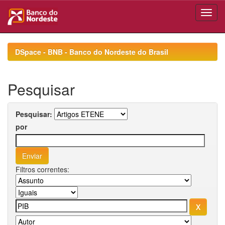
Skip
navigation
DSpace - BNB - Banco do Nordeste do Brasil
Pesquisar
Pesquisar:
por
Filtros correntes: