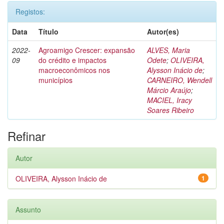
Registos:
Data
Título
Autor(es)
2022-
Agroamigo Crescer: expansão
ALVES, Maria
09
do crédito e impactos
Odete
;
OLIVEIRA,
macroeconômicos nos
Alysson Inácio de
;
municípios
CARNEIRO, Wendell
Márcio Araújo
;
MACIEL, Iracy
Soares Ribeiro
Refinar
Autor
OLIVEIRA, Alysson Inácio de
1
Assunto