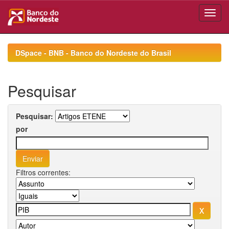
Skip
navigation
DSpace - BNB - Banco do Nordeste do Brasil
Pesquisar
Pesquisar:
por
Filtros correntes: