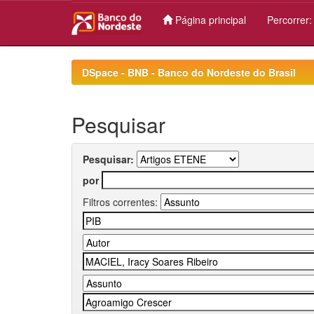
Página principal
Percorrer
Skip
navigation
DSpace - BNB - Banco do Nordeste do Brasil
Pesquisar
Pesquisar:
por
Filtros correntes: