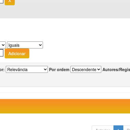
or:
Por ordem
Autores/Regi