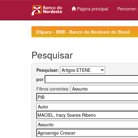
Página principal
Percorrer
Skip
navigation
DSpace - BNB - Banco do Nordeste do Brasil
Pesquisar
Pesquisar:
por
Filtros correntes: