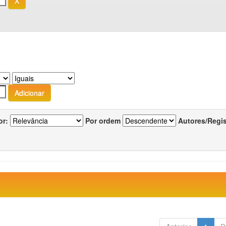
or:
Por ordem
Autores/Regi