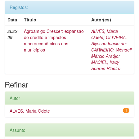
Registos:
Data
Título
Autor(es)
2022-
Agroamigo Crescer: expansão
ALVES, Maria
09
do crédito e impactos
Odete
;
OLIVEIRA,
macroeconômicos nos
Alysson Inácio de
;
municípios
CARNEIRO, Wendell
Márcio Araújo
;
MACIEL, Iracy
Soares Ribeiro
Refinar
Autor
ALVES, Maria Odete
1
Assunto