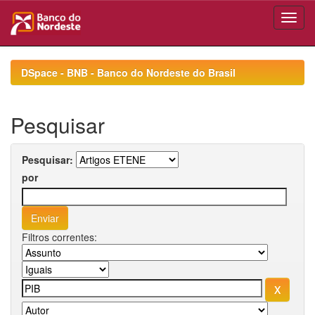
Skip
navigation
DSpace - BNB - Banco do Nordeste do Brasil
Pesquisar
Pesquisar:
por
Filtros correntes: