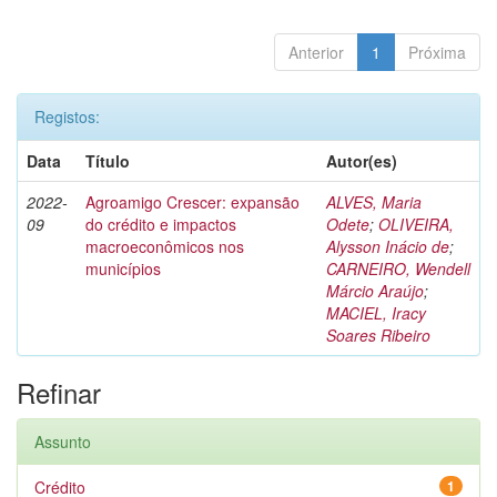
Anterior
1
Próxima
Registos:
Data
Título
Autor(es)
2022-
Agroamigo Crescer: expansão
ALVES, Maria
09
do crédito e impactos
Odete
;
OLIVEIRA,
macroeconômicos nos
Alysson Inácio de
;
municípios
CARNEIRO, Wendell
Márcio Araújo
;
MACIEL, Iracy
Soares Ribeiro
Refinar
Assunto
Crédito
1