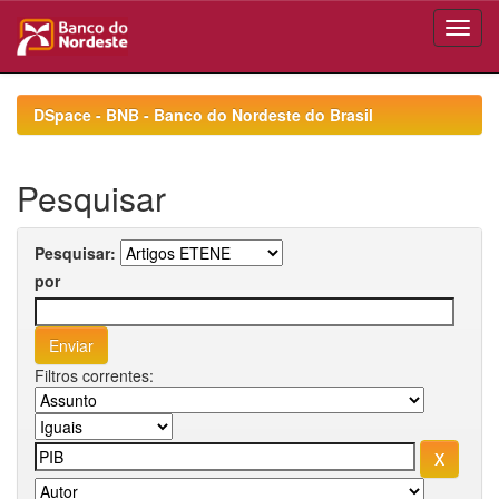
Skip
navigation
DSpace - BNB - Banco do Nordeste do Brasil
Pesquisar
Pesquisar:
por
Filtros correntes: