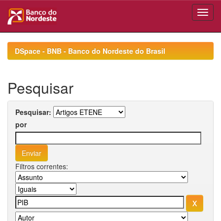
Skip
navigation
DSpace - BNB - Banco do Nordeste do Brasil
Pesquisar
Pesquisar:
por
Filtros correntes: