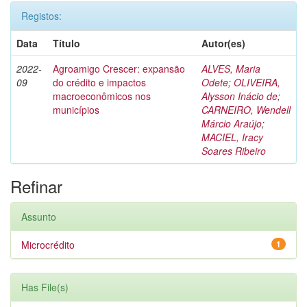
Registos:
Data
Título
Autor(es)
2022-
Agroamigo Crescer: expansão
ALVES, Maria
09
do crédito e impactos
Odete
;
OLIVEIRA,
macroeconômicos nos
Alysson Inácio de
;
municípios
CARNEIRO, Wendell
Márcio Araújo
;
MACIEL, Iracy
Soares Ribeiro
Refinar
Assunto
Microcrédito
1
Has File(s)