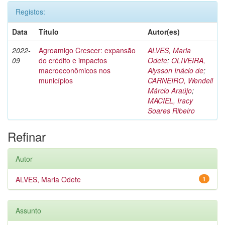
Registos:
Data
Título
Autor(es)
2022-
Agroamigo Crescer: expansão
ALVES, Maria
09
do crédito e impactos
Odete
;
OLIVEIRA,
macroeconômicos nos
Alysson Inácio de
;
municípios
CARNEIRO, Wendell
Márcio Araújo
;
MACIEL, Iracy
Soares Ribeiro
Refinar
Autor
ALVES, Maria Odete
1
Assunto