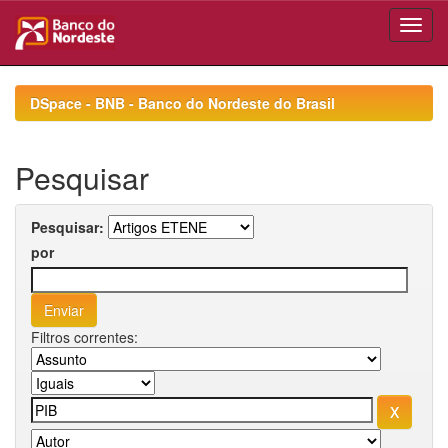
Skip
navigation
DSpace - BNB - Banco do Nordeste do Brasil
Pesquisar
Pesquisar:
por
Filtros correntes: