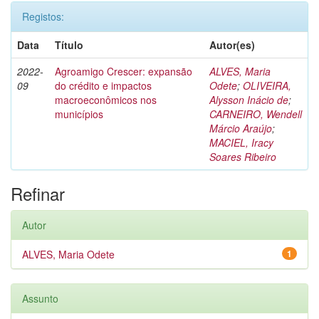
Registos:
Data
Título
Autor(es)
2022-
Agroamigo Crescer: expansão
ALVES, Maria
09
do crédito e impactos
Odete
;
OLIVEIRA,
macroeconômicos nos
Alysson Inácio de
;
municípios
CARNEIRO, Wendell
Márcio Araújo
;
MACIEL, Iracy
Soares Ribeiro
Refinar
Autor
ALVES, Maria Odete
1
Assunto