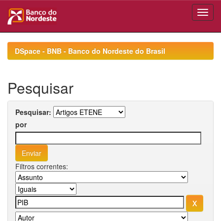
Skip
navigation
DSpace - BNB - Banco do Nordeste do Brasil
Pesquisar
Pesquisar:
por
Filtros correntes: