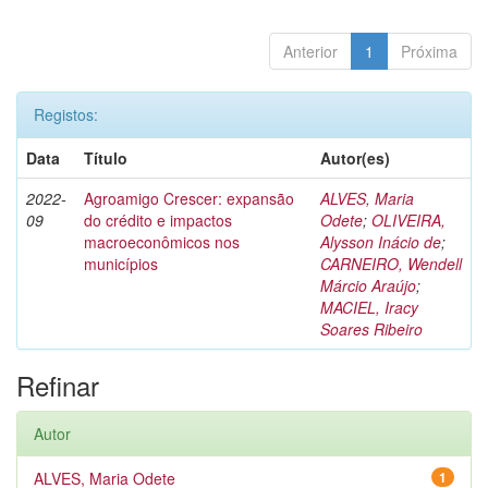
Anterior
1
Próxima
Registos:
Data
Título
Autor(es)
2022-
Agroamigo Crescer: expansão
ALVES, Maria
09
do crédito e impactos
Odete
;
OLIVEIRA,
macroeconômicos nos
Alysson Inácio de
;
municípios
CARNEIRO, Wendell
Márcio Araújo
;
MACIEL, Iracy
Soares Ribeiro
Refinar
Autor
ALVES, Maria Odete
1