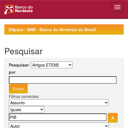
Skip
navigation
DSpace - BNB - Banco do Nordeste do Brasil
Pesquisar
Pesquisar:
por
Filtros correntes: