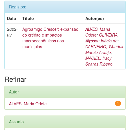
Registos:
Data
Título
Autor(es)
2022-
Agroamigo Crescer: expansão
ALVES, Maria
09
do crédito e impactos
Odete
;
OLIVEIRA,
macroeconômicos nos
Alysson Inácio de
;
municípios
CARNEIRO, Wendell
Márcio Araújo
;
MACIEL, Iracy
Soares Ribeiro
Refinar
Autor
ALVES, Maria Odete
1
Assunto