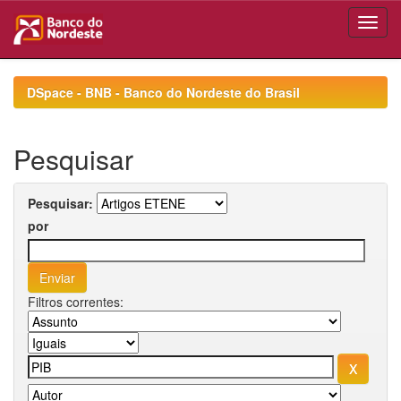
Skip
navigation
DSpace - BNB - Banco do Nordeste do Brasil
Pesquisar
Pesquisar:
por
Filtros correntes: