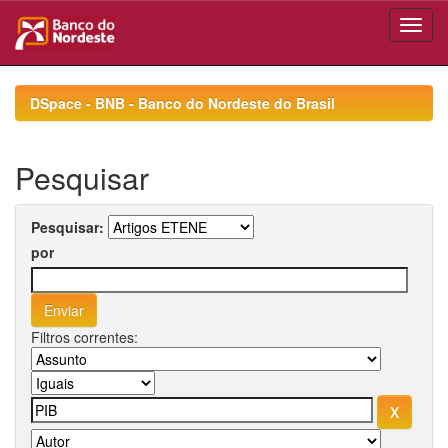
Skip
navigation
DSpace - BNB - Banco do Nordeste do Brasil
Pesquisar
Pesquisar:
por
Filtros correntes: