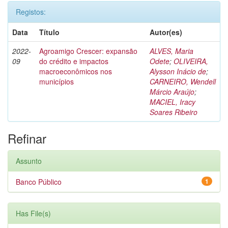
Registos:
Data
Título
Autor(es)
2022-
Agroamigo Crescer: expansão
ALVES, Maria
09
do crédito e impactos
Odete
;
OLIVEIRA,
macroeconômicos nos
Alysson Inácio de
;
municípios
CARNEIRO, Wendell
Márcio Araújo
;
MACIEL, Iracy
Soares Ribeiro
Refinar
Assunto
Banco Público
1
Has File(s)