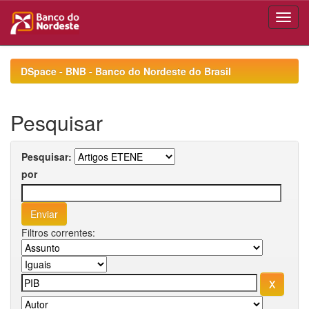
Skip
navigation
DSpace - BNB - Banco do Nordeste do Brasil
Pesquisar
Pesquisar:
por
Filtros correntes: