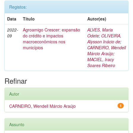
Registos:
Data
Título
Autor(es)
2022-
Agroamigo Crescer: expansão
ALVES, Maria
09
do crédito e impactos
Odete
;
OLIVEIRA,
macroeconômicos nos
Alysson Inácio de
;
municípios
CARNEIRO, Wendell
Márcio Araújo
;
MACIEL, Iracy
Soares Ribeiro
Refinar
Autor
CARNEIRO, Wendell Márcio Araújo
1
Assunto