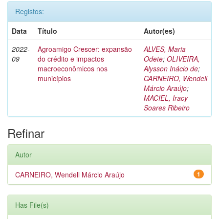
Registos:
Data
Título
Autor(es)
2022-
Agroamigo Crescer: expansão
ALVES, Maria
09
do crédito e impactos
Odete
;
OLIVEIRA,
macroeconômicos nos
Alysson Inácio de
;
municípios
CARNEIRO, Wendell
Márcio Araújo
;
MACIEL, Iracy
Soares Ribeiro
Refinar
Autor
CARNEIRO, Wendell Márcio Araújo
1
Has File(s)