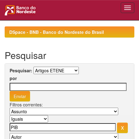
Skip
navigation
DSpace - BNB - Banco do Nordeste do Brasil
Pesquisar
Pesquisar:
por
Filtros correntes: