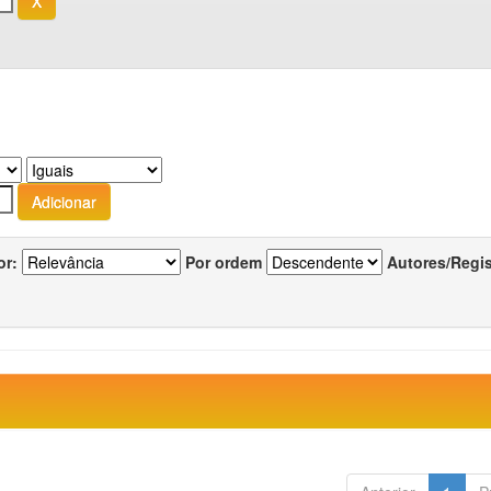
or:
Por ordem
Autores/Regi