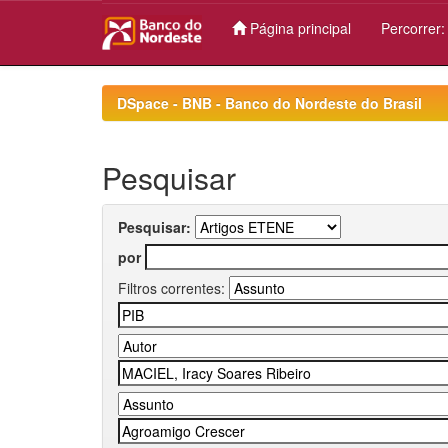
Página principal
Percorrer
Skip
navigation
DSpace - BNB - Banco do Nordeste do Brasil
Pesquisar
Pesquisar:
por
Filtros correntes: