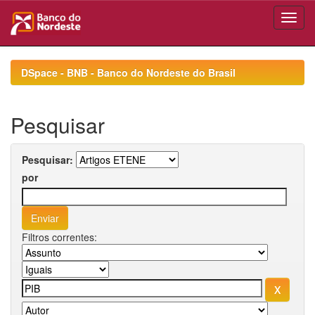
Skip
navigation
DSpace - BNB - Banco do Nordeste do Brasil
Pesquisar
Pesquisar:
por
Filtros correntes: