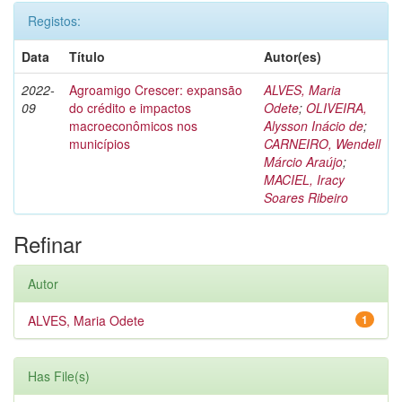
Registos:
Data
Título
Autor(es)
2022-
Agroamigo Crescer: expansão
ALVES, Maria
09
do crédito e impactos
Odete
;
OLIVEIRA,
macroeconômicos nos
Alysson Inácio de
;
municípios
CARNEIRO, Wendell
Márcio Araújo
;
MACIEL, Iracy
Soares Ribeiro
Refinar
Autor
ALVES, Maria Odete
1
Has File(s)