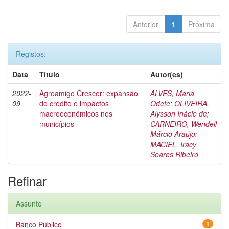
Anterior
1
Próxima
Registos:
Data
Título
Autor(es)
2022-
Agroamigo Crescer: expansão
ALVES, Maria
09
do crédito e impactos
Odete
;
OLIVEIRA,
macroeconômicos nos
Alysson Inácio de
;
municípios
CARNEIRO, Wendell
Márcio Araújo
;
MACIEL, Iracy
Soares Ribeiro
Refinar
Assunto
Banco Público
1