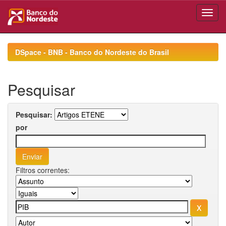
Skip
navigation
DSpace - BNB - Banco do Nordeste do Brasil
Pesquisar
Pesquisar:
por
Filtros correntes: