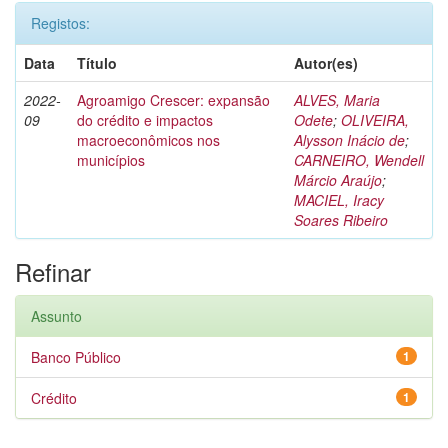
Registos:
Data
Título
Autor(es)
2022-
Agroamigo Crescer: expansão
ALVES, Maria
09
do crédito e impactos
Odete
;
OLIVEIRA,
macroeconômicos nos
Alysson Inácio de
;
municípios
CARNEIRO, Wendell
Márcio Araújo
;
MACIEL, Iracy
Soares Ribeiro
Refinar
Assunto
Banco Público
1
Crédito
1