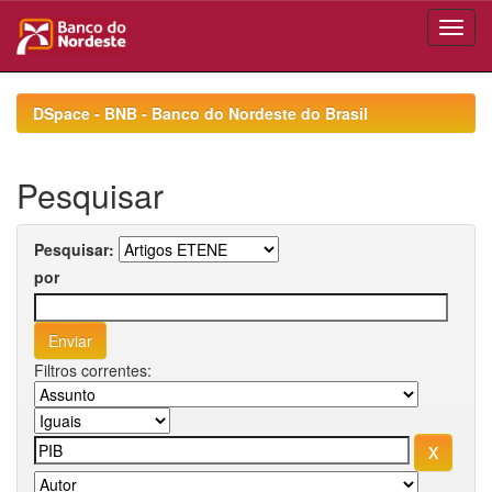
Skip
navigation
DSpace - BNB - Banco do Nordeste do Brasil
Pesquisar
Pesquisar:
por
Filtros correntes: