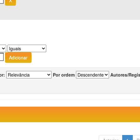
or:
Por ordem
Autores/Regi