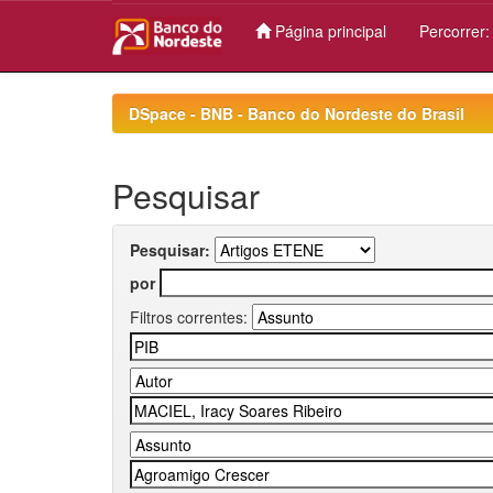
Página principal
Percorrer
Skip
navigation
DSpace - BNB - Banco do Nordeste do Brasil
Pesquisar
Pesquisar:
por
Filtros correntes: