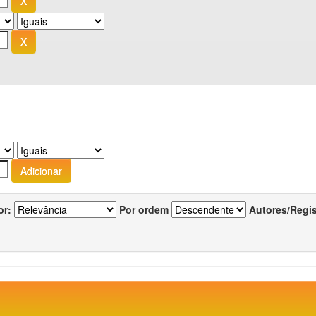
or:
Por ordem
Autores/Regi