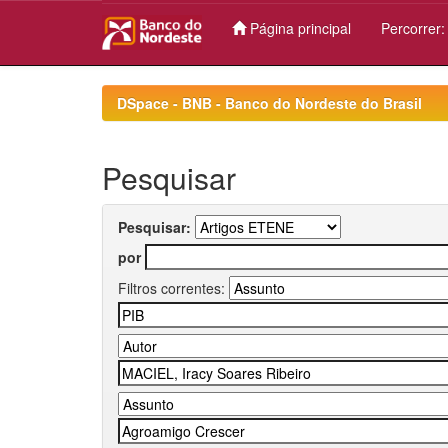
Página principal
Percorrer
Skip
navigation
DSpace - BNB - Banco do Nordeste do Brasil
Pesquisar
Pesquisar:
por
Filtros correntes: