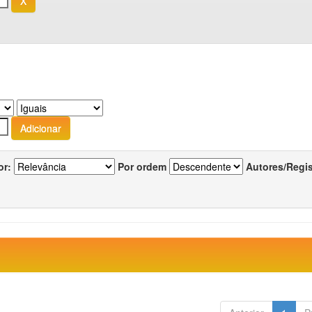
or:
Por ordem
Autores/Regi