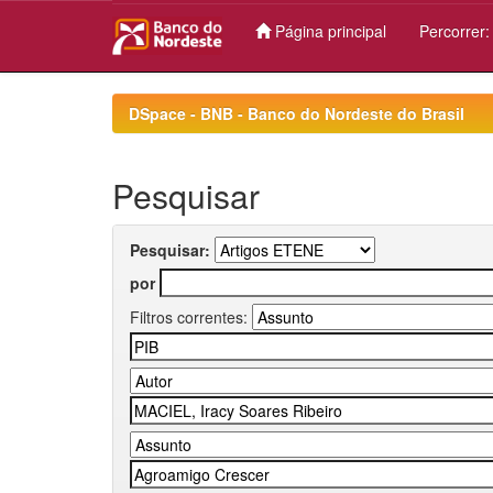
Página principal
Percorrer
Skip
navigation
DSpace - BNB - Banco do Nordeste do Brasil
Pesquisar
Pesquisar:
por
Filtros correntes: