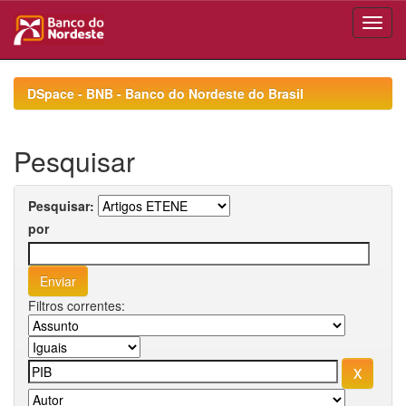
Skip
navigation
DSpace - BNB - Banco do Nordeste do Brasil
Pesquisar
Pesquisar:
por
Filtros correntes: