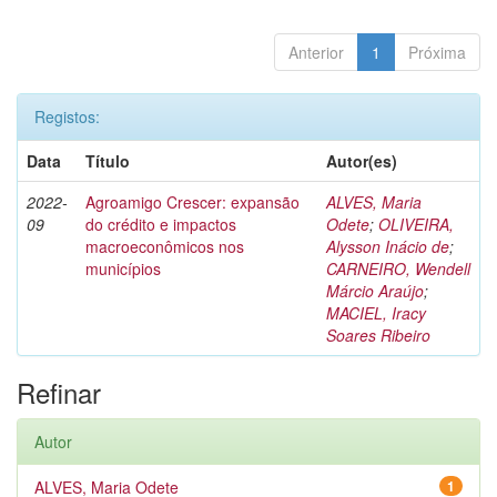
Anterior
1
Próxima
Registos:
Data
Título
Autor(es)
2022-
Agroamigo Crescer: expansão
ALVES, Maria
09
do crédito e impactos
Odete
;
OLIVEIRA,
macroeconômicos nos
Alysson Inácio de
;
municípios
CARNEIRO, Wendell
Márcio Araújo
;
MACIEL, Iracy
Soares Ribeiro
Refinar
Autor
ALVES, Maria Odete
1