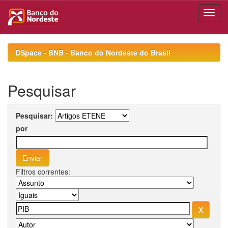
Skip
navigation
DSpace - BNB - Banco do Nordeste do Brasil
Pesquisar
Pesquisar:
por
Filtros correntes: