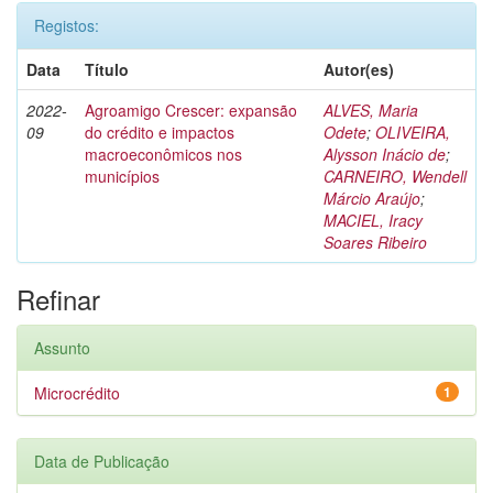
Registos:
Data
Título
Autor(es)
2022-
Agroamigo Crescer: expansão
ALVES, Maria
09
do crédito e impactos
Odete
;
OLIVEIRA,
macroeconômicos nos
Alysson Inácio de
;
municípios
CARNEIRO, Wendell
Márcio Araújo
;
MACIEL, Iracy
Soares Ribeiro
Refinar
Assunto
Microcrédito
1
Data de Publicação