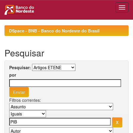
Skip
navigation
DSpace - BNB - Banco do Nordeste do Brasil
Pesquisar
Pesquisar:
por
Filtros correntes: