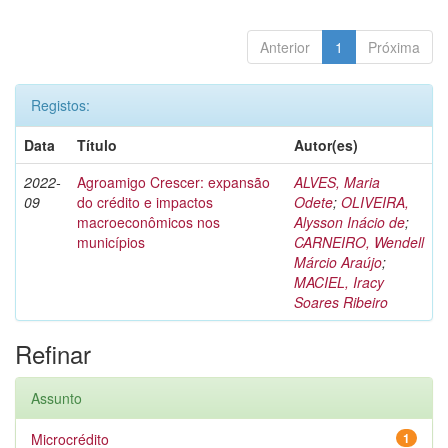
Anterior
1
Próxima
Registos:
Data
Título
Autor(es)
2022-
Agroamigo Crescer: expansão
ALVES, Maria
09
do crédito e impactos
Odete
;
OLIVEIRA,
macroeconômicos nos
Alysson Inácio de
;
municípios
CARNEIRO, Wendell
Márcio Araújo
;
MACIEL, Iracy
Soares Ribeiro
Refinar
Assunto
Microcrédito
1