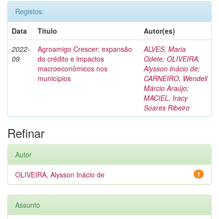
Registos:
Data
Título
Autor(es)
2022-
Agroamigo Crescer: expansão
ALVES, Maria
09
do crédito e impactos
Odete
;
OLIVEIRA,
macroeconômicos nos
Alysson Inácio de
;
municípios
CARNEIRO, Wendell
Márcio Araújo
;
MACIEL, Iracy
Soares Ribeiro
Refinar
Autor
OLIVEIRA, Alysson Inácio de
1
Assunto