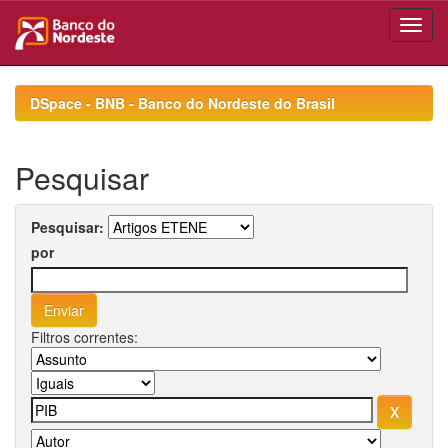
Skip
navigation
DSpace - BNB - Banco do Nordeste do Brasil
Pesquisar
Pesquisar:
por
Filtros correntes: