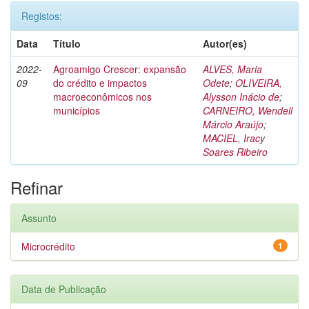
Registos:
Data
Título
Autor(es)
2022-
Agroamigo Crescer: expansão
ALVES, Maria
09
do crédito e impactos
Odete
;
OLIVEIRA,
macroeconômicos nos
Alysson Inácio de
;
municípios
CARNEIRO, Wendell
Márcio Araújo
;
MACIEL, Iracy
Soares Ribeiro
Refinar
Assunto
Microcrédito
1
Data de Publicação