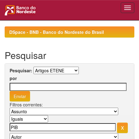
Skip
navigation
DSpace - BNB - Banco do Nordeste do Brasil
Pesquisar
Pesquisar:
por
Filtros correntes: