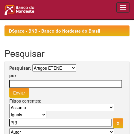
Skip
navigation
DSpace - BNB - Banco do Nordeste do Brasil
Pesquisar
Pesquisar:
por
Filtros correntes: