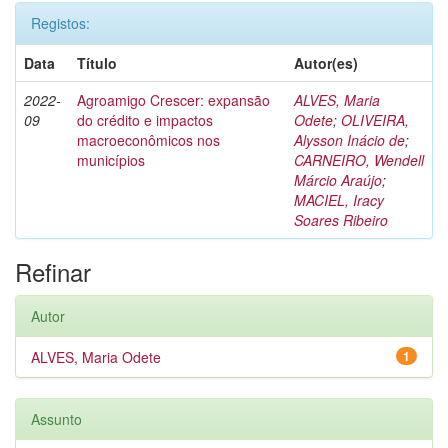
Registos:
Data
Título
Autor(es)
2022-
Agroamigo Crescer: expansão
ALVES, Maria
09
do crédito e impactos
Odete
;
OLIVEIRA,
macroeconômicos nos
Alysson Inácio de
;
municípios
CARNEIRO, Wendell
Márcio Araújo
;
MACIEL, Iracy
Soares Ribeiro
Refinar
Autor
ALVES, Maria Odete
1
Assunto