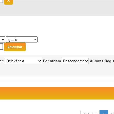
or:
Por ordem
Autores/Regi