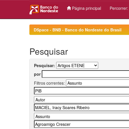
Página principal
Percorrer
Skip
navigation
DSpace - BNB - Banco do Nordeste do Brasil
Pesquisar
Pesquisar:
por
Filtros correntes: