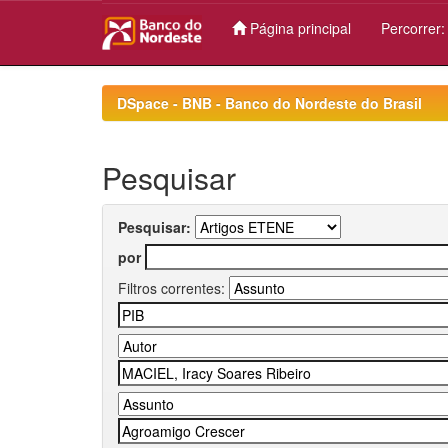
Página principal
Percorrer
Skip
navigation
DSpace - BNB - Banco do Nordeste do Brasil
Pesquisar
Pesquisar:
por
Filtros correntes: