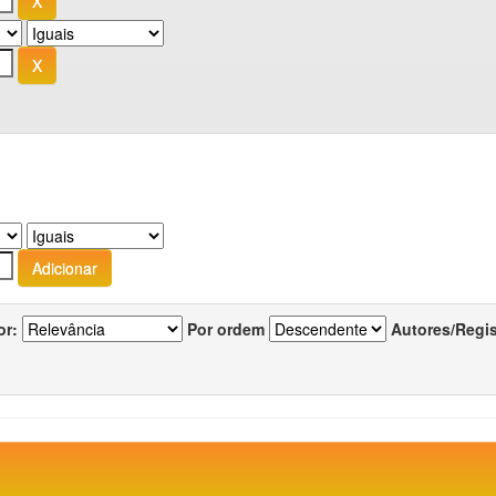
or:
Por ordem
Autores/Regi