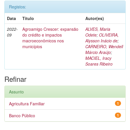
Registos:
Data
Título
Autor(es)
2022-
Agroamigo Crescer: expansão
ALVES, Maria
09
do crédito e impactos
Odete
;
OLIVEIRA,
macroeconômicos nos
Alysson Inácio de
;
municípios
CARNEIRO, Wendell
Márcio Araújo
;
MACIEL, Iracy
Soares Ribeiro
Refinar
Assunto
Agricultura Familiar
1
Banco Público
1