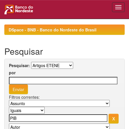
Skip
navigation
DSpace - BNB - Banco do Nordeste do Brasil
Pesquisar
Pesquisar:
por
Filtros correntes: